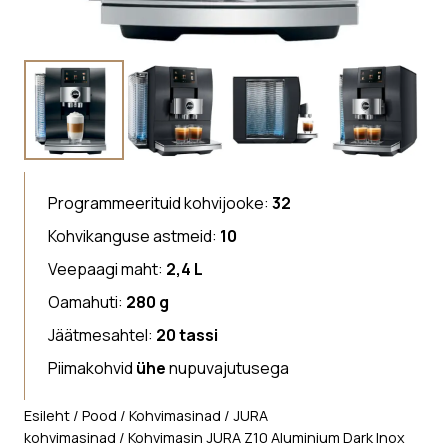
Programmeerituid kohvijooke:
32
Kohvikanguse astmeid:
10
Veepaagi maht:
2,4 L
Oamahuti:
280 g
Jäätmesahtel:
20 tassi
Piimakohvid
ühe
nupuvajutusega
Esileht
/
Pood
/
Kohvimasinad
/
JURA
kohvimasinad
/ Kohvimasin JURA Z10 Aluminium Dark Inox