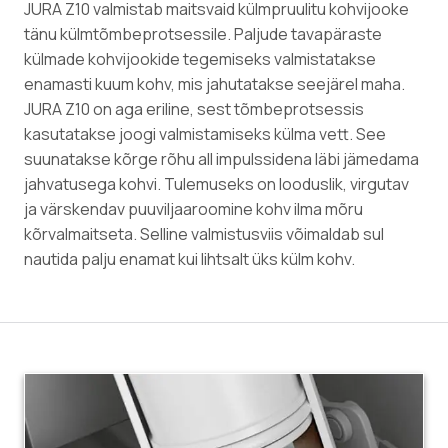
JURA Z10 valmistab maitsvaid külmpruulitu kohvijooke
tänu külmtõmbeprotsessile. Paljude tavapäraste
külmade kohvijookide tegemiseks valmistatakse
enamasti kuum kohv, mis jahutatakse seejärel maha.
JURA Z10 on aga eriline, sest tõmbeprotsessis
kasutatakse joogi valmistamiseks külma vett. See
suunatakse kõrge rõhu all impulssidena läbi jämedama
jahvatusega kohvi. Tulemuseks on looduslik, virgutav
ja värskendav puuviljaaroomine kohv ilma mõru
kõrvalmaitseta. Selline valmistusviis võimaldab sul
nautida palju enamat kui lihtsalt üks külm kohv.