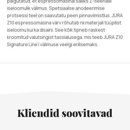
paigutatud, et espressomasinal säiliks Z-seeriale
iseloomulik välimus. Spetsiaalse anodeerimise
protsessi teel on saavutatu peen pinnaviimistlus. JURA
Z10 espressomasina värv rõhutab nii materjali tüüpilist
iseloomu kui ka disaini. See kõik tipneb raskest
kroomitud valutsingist tassialusega, mis teeb JURA Z10
Signature Line’i välimuse veelgi erilisemaks.
Kliendid soovitavad