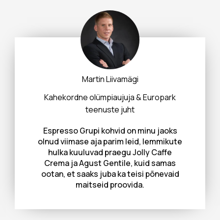
Liivamägi
Pire
iaujuja & Europark
Advokaadib
ste juht
“Advokaadibüroo 
Grupiga rahulole
ohvid on minu jaoks
aastast. Kohvi k
parim leid, lemmikute
seda kiida
praegu Jolly Caffe
meeskonnaliikmed j
entile, kuid samas
tahaks ära märki
ba ka teisi põnevaid
paindliku teeni
 proovida.
büroo jäägitu p