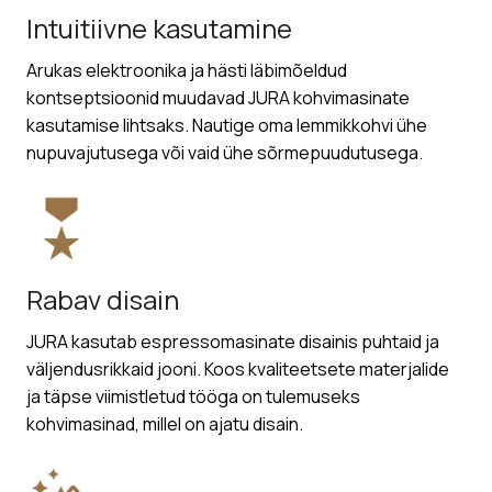
Intuitiivne kasutamine
Arukas elektroonika ja hästi läbimõeldud
kontseptsioonid muudavad JURA kohvimasinate
kasutamise lihtsaks. Nautige oma lemmikkohvi ühe
nupuvajutusega või vaid ühe sõrmepuudutusega.
Rabav disain
JURA kasutab espressomasinate disainis puhtaid ja
väljendusrikkaid jooni. Koos kvaliteetsete materjalide
ja täpse viimistletud tööga on tulemuseks
kohvimasinad, millel on ajatu disain.