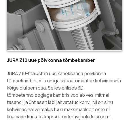
JURA Z10 uue põlvkonna tõmbekamber
JURA Z10-t täiustab uus kaheksanda põlvkonna
tõmbekamber, mis on iga täisautomaatse kohvimasina
kõige olulisem osa. Selles erilises 3D-
tõmbetehnoloogiaga kambris voolab vesi mitmel
tasandil ja ühtlaselt läbi jahvatatud kohvi. Nii on sinu
kohvimasinal võimalus tuua maksimaalselt esile nii
kuumade kui ka külmpruulitud kohvijookide aroomi.