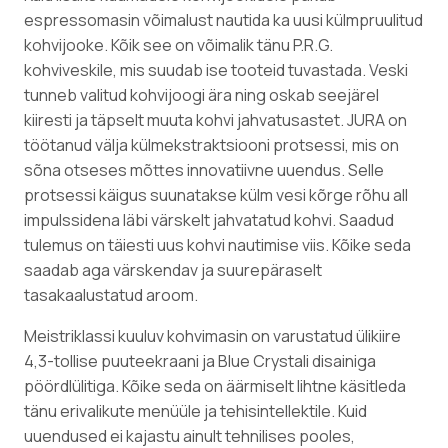
espressomasin võimalust nautida ka uusi külmpruulitud
kohvijooke. Kõik see on võimalik tänu P.R.G.
kohviveskile, mis suudab ise tooteid tuvastada. Veski
tunneb valitud kohvijoogi ära ning oskab seejärel
kiiresti ja täpselt muuta kohvi jahvatusastet. JURA on
töötanud välja külmekstraktsiooni protsessi, mis on
sõna otseses mõttes innovatiivne uuendus. Selle
protsessi käigus suunatakse külm vesi kõrge rõhu all
impulssidena läbi värskelt jahvatatud kohvi. Saadud
tulemus on täiesti uus kohvi nautimise viis. Kõike seda
saadab aga värskendav ja suurepäraselt
tasakaalustatud aroom.
Meistriklassi kuuluv kohvimasin on varustatud ülikiire
4,3-tollise puuteekraani ja Blue Crystali disainiga
pöördlülitiga. Kõike seda on äärmiselt lihtne käsitleda
tänu erivalikute menüüle ja tehisintellektile. Kuid
uuendused ei kajastu ainult tehnilises pooles,