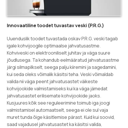
Innovaatiline toodet tuvastav veski (P.R.G.)
Uuenduslik toodet tuvastada oskav P.R.G. veski tagab
igale kohvijoogile optimaalse jahvatusastme.
Kohviveski on elektrooniliselt juhitav ja väga suure
jõudlusega. Ta kohandub eelmääratud jahvatusastme
järgi silmapilkselt, seega palju kiiremini ja sagedamini,
kui seda oleks võimalik käsitsi teha. Veski võimaldab
valida nii väga peent jahvatusastet väikeste
kohvijookide valmistamiseks kui ka väga jämedat
jahvatusastet erilisemate kohvijookide jaoks.
Kusjuures kõik see reguleerimine toimub iga joogi
valmistamisel automaatselt, seega ei ole sul vaja
muret tunda õige käsitlemise pärast. Kuid kui soovid,
saad vajadusel jahvatusastet ka käsitsi valida,