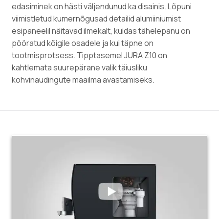
edasiminek on hästi väljendunud ka disainis. Lõpuni
viimistletud kumernõgusad detailid alumiiniumist
esipaneelil näitavad ilmekalt, kuidas tähelepanu on
pööratud kõigile osadele ja kui täpne on
tootmisprotsess. Tipptasemel JURA Z10 on
kahtlemata suurepärane valik täiusliku
kohvinaudingute maailma avastamiseks.