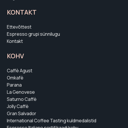
KONTAKT
Ettevõttest
Espresso grupi sünnilugu
Kontakt
KOHV
Caffè Agust
Omkafè
Parana
La Genovese
Saturno Caffè
Jolly Caffè
Gran Salvador
International Coffee Tasting kuldmedalistid