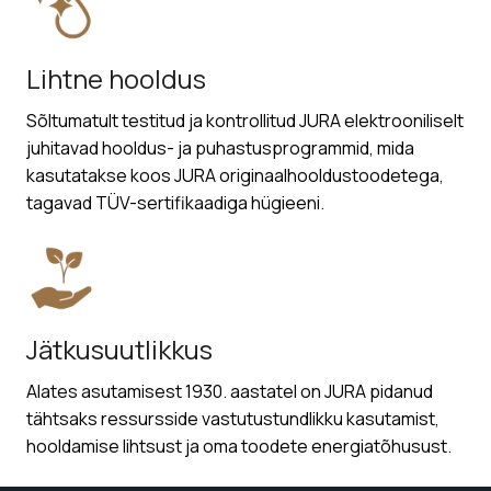
Lihtne hooldus
Sõltumatult testitud ja kontrollitud JURA elektrooniliselt
juhitavad hooldus- ja puhastusprogrammid, mida
kasutatakse koos JURA originaalhooldustoodetega,
tagavad TÜV-sertifikaadiga hügieeni.
Jätkusuutlikkus
Alates asutamisest 1930. aastatel on JURA pidanud
tähtsaks ressursside vastutustundlikku kasutamist,
hooldamise lihtsust ja oma toodete energiatõhusust.