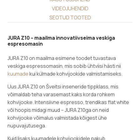
VIDEOJUHENDID
SEOTUD TOOTED
JURA Z10 – maailma innovatiivseima veskiga
espresomasin
JURA Z10 on maailma esimene toodet tuvastava
veskiga espressomasin, mis sobib ühtviisi hästi nii
kuumade
kui külmade kohvijookide valmistamiseks.
Uus JURA Z10 on Šveitsi inseneride tippklass, mis
võimaldab teha varasemast kaks korda rohkem
kohvijooke. Intensiivne espresso, trendikas flat white
või hoopis midagi muud – JURA Z10ga on neid
kohvijooke võimalus valmistada kõigest ühe
nupuvajutusega.
Kuid lisaks kuumadele kohvijookidele pakub