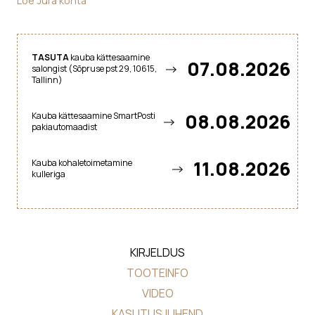
Loe Jura kohta
TASUTA
kauba kättesaamine
07.08.2026
salongist (Sõpruse pst 29, 10615,
Tallinn)
08.08.2026
Kauba kättesaamine SmartPosti
pakiautomaadist
11.08.2026
Kauba kohaletoimetamine
kulleriga
KIRJELDUS
TOOTEINFO
VIDEO
KASUTUSJUHEND