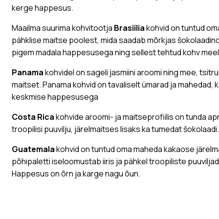
kerge happesus.
Maailma suurima kohvitootja
Brasiilia
kohvid on tuntud om
pähklise maitse poolest, mida saadab mõrkjas šokolaadinoo
pigem madala happesusega ning sellest tehtud kohv meeldi
Panama
kohvidel on sageli jasmiini aroomi ning mee, tsitr
maitset. Panama kohvid on tavaliselt ümarad ja mahedad, k
keskmise happesusega
Costa Rica
kohvide aroomi- ja maitseprofiilis on tunda apr
troopilisi puuvilju, järelmaitses lisaks ka tumedat šokolaadi.
Guatemala
kohvid on tuntud oma maheda kakaose järelma
põhipaletti iseloomustab iiris ja pähkel troopiliste puuviljade
Happesus on õrn ja karge nagu õun.