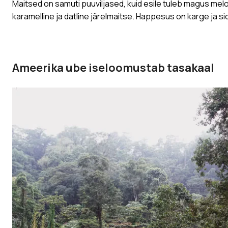
Maitsed on samuti puuviljased, kuid esile tuleb magus mel
karamelline ja datline järelmaitse. Happesus on karge ja si
Ameerika ube iseloomustab tasakaal