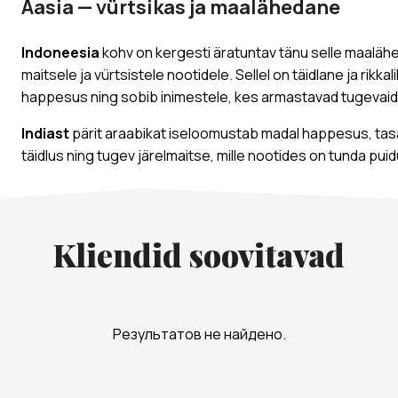
Aasia — vürtsikas ja maalähedane
Indoneesia
kohv on kergesti äratuntav tänu selle maalähe
maitsele ja vürtsistele nootidele. Sellel on täidlane ja rikka
happesus ning sobib inimestele, kes armastavad tugevaid
Indiast
pärit araabikat iseloomustab madal happesus, ta
täidlus ning tugev järelmaitse, mille nootides on tunda puid
Kliendid soovitavad
Результатов не найдено.