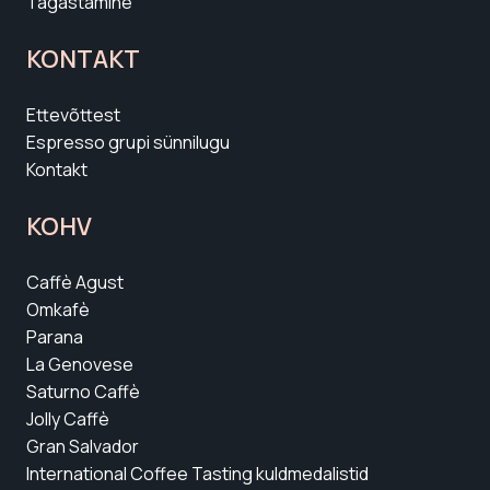
Tagastamine
KONTAKT
Ettevõttest
Espresso grupi sünnilugu
Kontakt
KOHV
Caffè Agust
Omkafè
Parana
La Genovese
Saturno Caffè
Jolly Caffè
Gran Salvador
International Coffee Tasting kuldmedalistid