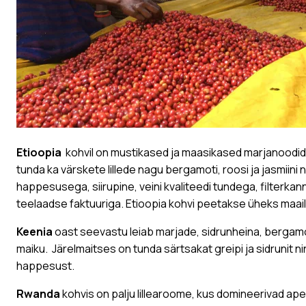
Etioopia
kohvil on mustikased ja maasikased marjanoodid 
tunda ka värskete lillede nagu bergamoti, roosi ja jasmiini
happesusega, siirupine, veini kvaliteedi tundega, filterka
teelaadse faktuuriga. Etioopia kohvi peetakse üheks maai
Keenia
oast seevastu leiab marjade, sidrunheina, bergamo
maiku. Järelmaitses on tunda särtsakat greipi ja sidrunit ni
happesust.
Rwanda
kohvis on palju lillearoome, kus domineerivad apels