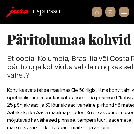
päritolumaa kohvid
Etioopia, Kolumbia, Brasiilia või Costa R
päritoluga kohviuba valida ning kas sel
vahet?
Kohvi kasvatatakse maailmas üle 50 riigis. Kuna kohvi tai
spetsiifilisi tingimusi, kasvatatakse seda peamiselt “kohv
25 põhjakraadi ja 30 lõunakraadi vaheline piirkond hõlmates
Aafrika kui ka Aasia maailmajagudes. Kuigi kasvutingimused
mõjutavad ka väikesed pinnase, temperatuuri, sademete 
märkimisväärselt kohviubade maitset ja aroomi.