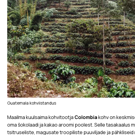
Guatemala kohviistandus
Maailma kuulsaima kohvitootja
Colombia
kohv on keskmise
oma šokolaadi ja kakao aroomi poolest. Selle tasakaalus m
tsitruseliste, magusate troopiliste puuviljade ja pähklisei