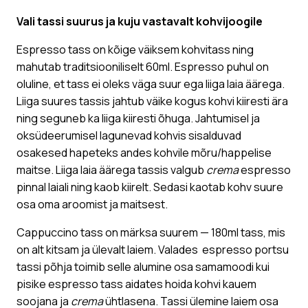
Vali tassi suurus ja kuju vastavalt kohvijoogile
Espresso tass on kõige väiksem kohvitass ning
mahutab traditsiooniliselt 60ml. Espresso puhul on
oluline, et tass ei oleks väga suur ega liiga laia äärega.
Liiga suures tassis jahtub väike kogus kohvi kiiresti ära
ning seguneb ka liiga kiiresti õhuga. Jahtumisel ja
oksüdeerumisel lagunevad kohvis sisalduvad
osakesed hapeteks andes kohvile mõru/happelise
maitse. Liiga laia äärega tassis valgub
crema
espresso
pinnal laiali ning kaob kiirelt. Sedasi kaotab kohv suure
osa oma aroomist ja maitsest.
Cappuccino tass on märksa suurem — 180ml tass, mis
on alt kitsam ja ülevalt laiem. Valades espresso portsu
tassi põhja toimib selle alumine osa samamoodi kui
pisike espresso tass aidates hoida kohvi kauem
soojana ja
crema
ühtlasena. Tassi ülemine laiem osa