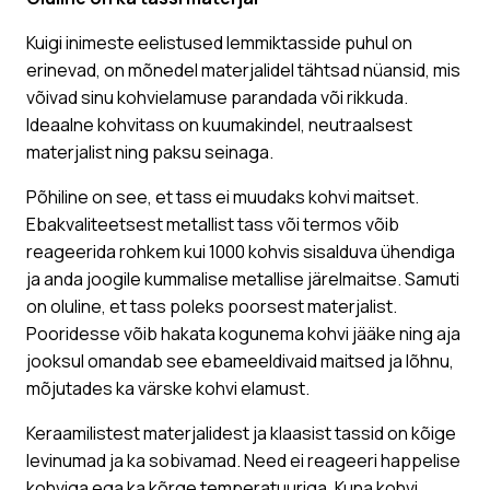
Kuigi inimeste eelistused lemmiktasside puhul on
erinevad, on mõnedel materjalidel tähtsad nüansid, mis
võivad sinu kohvielamuse parandada või rikkuda.
Ideaalne kohvitass on kuumakindel, neutraalsest
materjalist ning paksu seinaga.
Põhiline on see, et tass ei muudaks kohvi maitset.
Ebakvaliteetsest metallist tass või termos võib
reageerida rohkem kui 1000 kohvis sisalduva ühendiga
ja anda joogile kummalise metallise järelmaitse. Samuti
on oluline, et tass poleks poorsest materjalist.
Pooridesse võib hakata kogunema kohvi jääke ning aja
jooksul omandab see ebameeldivaid maitsed ja lõhnu,
mõjutades ka värske kohvi elamust.
Keraamilistest materjalidest ja klaasist tassid on kõige
levinumad ja ka sobivamad. Need ei reageeri happelise
kohviga ega ka kõrge temperatuuriga. Kuna kohvi