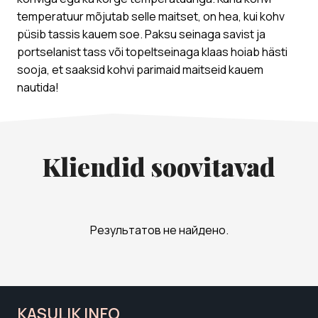
temperatuur mõjutab selle maitset, on hea, kui kohv
püsib tassis kauem soe. Paksu seinaga savist ja
portselanist tass või topeltseinaga klaas hoiab hästi
sooja, et saaksid kohvi parimaid maitseid kauem
nautida!
Kliendid soovitavad
Результатов не найдено.
KASULIK INFO