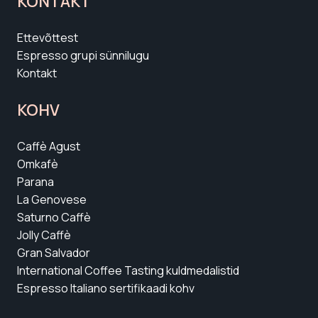
KONTAKT
Ettevõttest
Espresso grupi sünnilugu
Kontakt
KOHV
Caffè Agust
Omkafè
Parana
La Genovese
Saturno Caffè
Jolly Caffè
Gran Salvador
International Coffee Tasting kuldmedalistid
Espresso Italiano sertifikaadi kohv