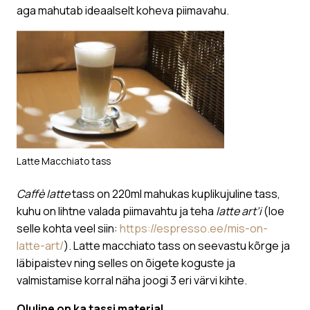
aga mahutab ideaalselt koheva piimavahu.
Latte Macchiato tass
Caffè latte
tass on 220ml mahukas kuplikujuline tass,
kuhu on lihtne valada piimavahtu ja teha
latte art’i
(loe
selle kohta veel siin:
https://espresso.ee/mis-on-
latte-art/
). Latte macchiato tass on seevastu kõrge ja
läbipaistev ning selles on õigete koguste ja
valmistamise korral näha joogi 3 eri värvi kihte.
Oluline on ka tassi materjal