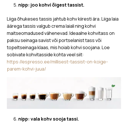
nipp: joo kohvi õigest tassist.
Liiga õhukeses tassis jahtub kohv kiiresti ära. Liiga laia
äärega tassis valgub crema laiali ning kohvi
maitseomadused vähenevad. Ideaalne kohvitass on
paksu seinaga savist või portselanist tass või
topeltseinaga klaas, mis hoiab kohvi soojana. Loe
sobivate kohvitasside kohta veel siit:
https://espresso.ee/millisest-tassist-on-koige-
parem-kohvi-juua/
nipp: vala kohv sooja tassi.