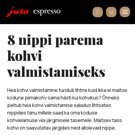
8 nippi parema
kohvi
valmistamiseks
Hea kohvi valmistamine tundub lihtne kuid ikka ei maitse
kodune piimakohv sama hästi kui kohvikus? Õnneks
peitub hea kohvi valmistamise saladus lihtsates
nippides tänu millele saad ka oma koduse
kohvielamuse viia järgmisele tasemele. Maitsev tass
kohvi on saavutatav järgides neid allolevaid nippe.