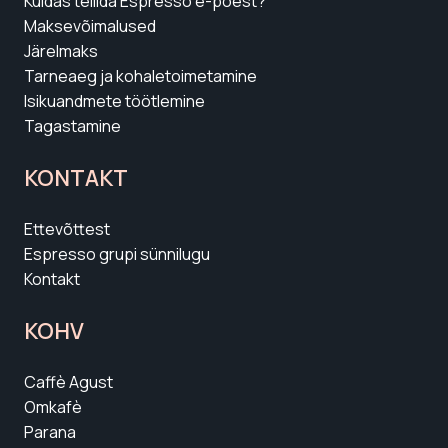
Kuidas tellida Espresso e-poest?
Maksevõimalused
Järelmaks
Tarneaeg ja kohaletoimetamine
Isikuandmete töötlemine
Tagastamine
KONTAKT
Ettevõttest
Espresso grupi sünnilugu
Kontakt
KOHV
Caffè Agust
Omkafè
Parana