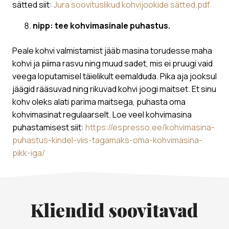
sätted siit:
Jura soovituslikud kohvijookide sätted.pdf
nipp: tee kohvimasinale puhastus.
Peale kohvi valmistamist jääb masina torudesse maha
kohvi ja piima rasvu ning muud sadet, mis ei pruugi vaid
veega loputamisel täielikult eemalduda. Pika aja jooksul
jäägid rääsuvad ning rikuvad kohvi joogi maitset. Et sinu
kohv oleks alati parima maitsega, puhasta oma
kohvimasinat regulaarselt. Loe veel kohvimasina
puhastamisest siit:
https://espresso.ee/kohvimasina-
puhastus-kindel-viis-tagamaks-oma-kohvimasina-
pikk-iga/
Kliendid soovitavad