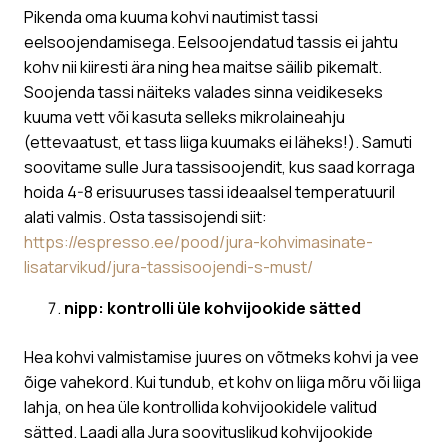
Pikenda oma kuuma kohvi nautimist tassi
eelsoojendamisega. Eelsoojendatud tassis ei jahtu
kohv nii kiiresti ära ning hea maitse säilib pikemalt.
Soojenda tassi näiteks valades sinna veidikeseks
kuuma vett või kasuta selleks mikrolaineahju
(ettevaatust, et tass liiga kuumaks ei läheks!). Samuti
soovitame sulle Jura tassisoojendit, kus saad korraga
hoida 4-8 erisuuruses tassi ideaalsel temperatuuril
alati valmis. Osta tassisojendi siit:
https://espresso.ee/pood/jura-kohvimasinate-
lisatarvikud/jura-tassisoojendi-s-must/
nipp: kontrolli üle kohvijookide sätted
Hea kohvi valmistamise juures on võtmeks kohvi ja vee
õige vahekord. Kui tundub, et kohv on liiga mõru või liiga
lahja, on hea üle kontrollida kohvijookidele valitud
sätted. Laadi alla Jura soovituslikud kohvijookide