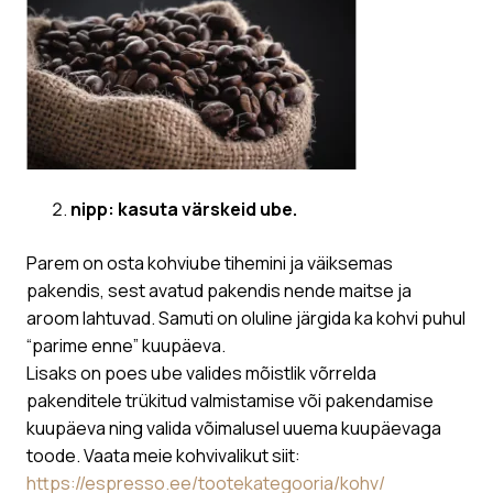
nipp: kasuta värskeid ube.
Parem on osta kohviube tihemini ja väiksemas
pakendis, sest avatud pakendis nende maitse ja
aroom lahtuvad. Samuti on oluline järgida ka kohvi puhul
“parime enne” kuupäeva.
Lisaks on poes ube valides mõistlik võrrelda
pakenditele trükitud valmistamise või pakendamise
kuupäeva ning valida võimalusel uuema kuupäevaga
toode. Vaata meie kohvivalikut siit:
https://espresso.ee/tootekategooria/kohv/