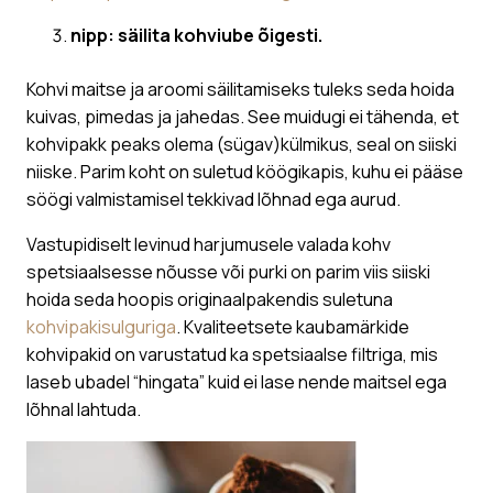
nipp: säilita kohviube õigesti.
Kohvi maitse ja aroomi säilitamiseks tuleks seda hoida
kuivas, pimedas ja jahedas. See muidugi ei tähenda, et
kohvipakk peaks olema (sügav)külmikus, seal on siiski
niiske. Parim koht on suletud köögikapis, kuhu ei pääse
söögi valmistamisel tekkivad lõhnad ega aurud.
Vastupidiselt levinud harjumusele valada kohv
spetsiaalsesse nõusse või purki on parim viis siiski
hoida seda hoopis originaalpakendis suletuna
kohvipakisulguriga
. Kvaliteetsete kaubamärkide
kohvipakid on varustatud ka spetsiaalse filtriga, mis
laseb ubadel “hingata” kuid ei lase nende maitsel ega
lõhnal lahtuda.