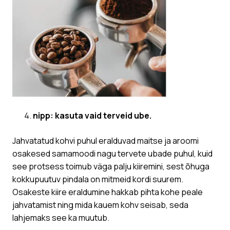
nipp: kasuta vaid terveid ube.
Jahvatatud kohvi puhul eralduvad maitse ja aroomi
osakesed samamoodi nagu tervete ubade puhul, kuid
see protsess toimub väga palju kiiremini, sest õhuga
kokkupuutuv pindala on mitmeid kordi suurem.
Osakeste kiire eraldumine hakkab pihta kohe peale
jahvatamist ning mida kauem kohv seisab, seda
lahjemaks see ka muutub.