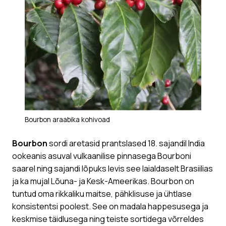
Bourbon araabika kohivoad
Bourbon
sordi aretasid prantslased 18. sajandil India
ookeanis asuval vulkaanilise pinnasega Bourboni
saarel ning sajandi lõpuks levis see laialdaselt Brasiilias
ja ka mujal Lõuna- ja Kesk-Ameerikas. Bourbon on
tuntud oma rikkaliku maitse, pähklisuse ja ühtlase
konsistentsi poolest. See on madala happesusega ja
keskmise täidlusega ning teiste sortidega võrreldes