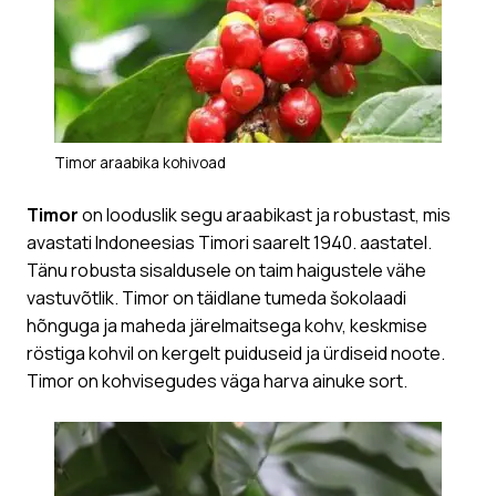
Timor araabika kohivoad
Timor
on looduslik segu araabikast ja robustast, mis
avastati Indoneesias Timori saarelt 1940. aastatel.
Tänu robusta sisaldusele on taim haigustele vähe
vastuvõtlik. Timor on täidlane tumeda šokolaadi
hõnguga ja maheda järelmaitsega kohv, keskmise
röstiga kohvil on kergelt puiduseid ja ürdiseid noote.
Timor on kohvisegudes väga harva ainuke sort.