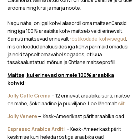
Catimorist valmistatud kohvil on tunda pähklite ja ürtide
aroome ning kirsi ja marja noote.
Nagu näha, on igal kohvi alasordil oma maitsenüansid
ning iga 100% araabika kohv maitseb veidi erinevalt.
Samuti maitsevad erinevalt
röstikodade kohvisegud
,
mis on loodud analüüsides iga kohvi parimaid omadusi
ja neid täpselt omavahel segades, et luua
tasakaalustatud, mõnus ja ühtlane maitseprofiil.
Maitse, kui erinevad on meie 100% araabika
kohvid:
Jolly Caffe Crema
–
12 erinevat araabika sorti, maitse
on mahe, šokolaadine ja puuviljane. Loe lähemalt
siit
.
Jolly Venere
–
Kesk-Ameerikast pärit araabika oad
Espresso Arabica Arditi
– Kesk-Ameerikast pärit
keskmise kuni heleda röstiga araabika oad