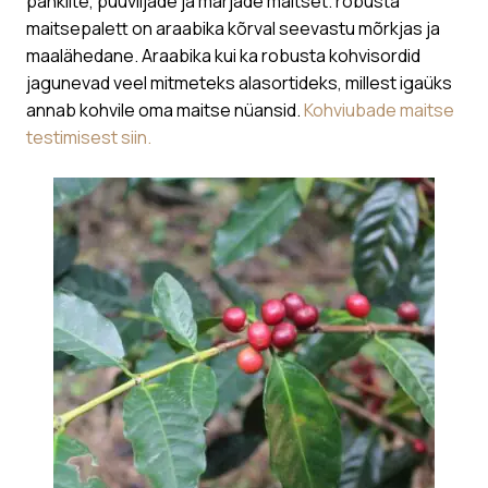
pähklite, puuviljade ja marjade maitset. robusta
maitsepalett on araabika kõrval seevastu mõrkjas ja
maalähedane. Araabika kui ka robusta kohvisordid
jagunevad veel mitmeteks alasortideks, millest igaüks
annab kohvile oma maitse nüansid.
Kohviubade maitse
testimisest siin.