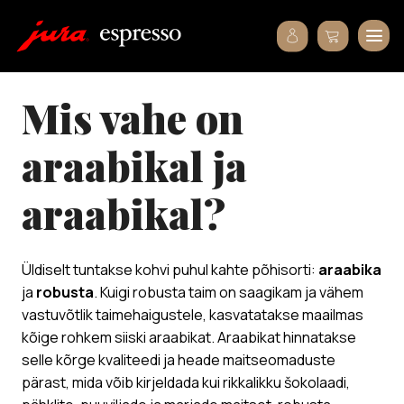
mis vahe on
araabikal ja
araabikal?
Üldiselt tuntakse kohvi puhul kahte põhisorti:
araabika
ja
robusta
. Kuigi robusta taim on saagikam ja vähem
vastuvõtlik taimehaigustele, kasvatatakse maailmas
kõige rohkem siiski araabikat. Araabikat hinnatakse
selle kõrge kvaliteedi ja heade maitseomaduste
pärast, mida võib kirjeldada kui rikkalikku šokolaadi,