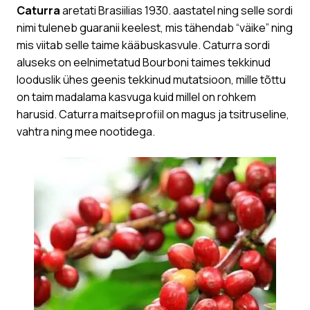
Caturra
aretati Brasiilias 1930. aastatel ning selle sordi
nimi tuleneb guaranii keelest, mis tähendab “väike” ning
mis viitab selle taime kääbuskasvule. Caturra sordi
aluseks on eelnimetatud Bourboni taimes tekkinud
looduslik ühes geenis tekkinud mutatsioon, mille tõttu
on taim madalama kasvuga kuid millel on rohkem
harusid. Caturra maitseprofiil on magus ja tsitruseline,
vahtra ning mee nootidega.