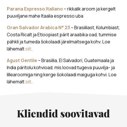
Parana Espresso Italiano
– rikkalik aroom ja kergelt
puuviljane mahe Itaalia espresso uba
Gran Salvador Arabica N° 23
– Brasiiliast, Kolumbiast,
Costa Ricalt ja Etioopiast pärit araabika oad, tummise
pähkli ja tumeda šokolaadi järelmaitsega kohv. Loe
lähemalt
siit
.
Agust Gentile
– Brasiilia, El Salvadori, Guatemaala ja
India päritolu kohvioad, mis loovad tugeva puuvilja- ja
lillearoomiga ning kerge šokolaadi maiguga kohvi. Loe
lähemalt
siit
.
Kliendid soovitavad