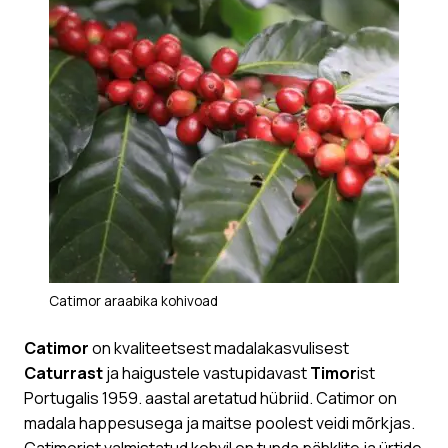
Catimor araabika kohivoad
Catimor
on kvaliteetsest madalakasvulisest
Caturrast
ja haigustele vastupidavast
Timor
ist
Portugalis 1959. aastal aretatud hübriid. Catimor on
madala happesusega ja maitse poolest veidi mõrkjas.