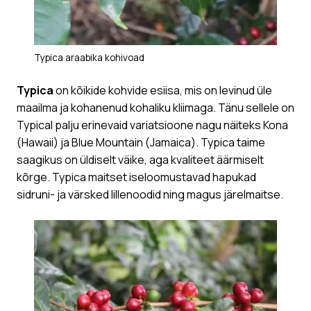
Typica araabika kohivoad
Typica
on kõikide kohvide esiisa, mis on levinud üle
maailma ja kohanenud kohaliku kliimaga. Tänu sellele on
Typical palju erinevaid variatsioone nagu näiteks Kona
(Hawaii) ja Blue Mountain (Jamaica). Typica taime
saagikus on üldiselt väike, aga kvaliteet ä
ärmiselt
kõrge. Typica maitset iseloomustavad hapukad
sidruni- ja värsked lillenoodid ning magus järelmaitse.