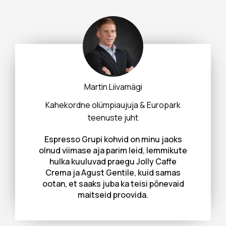
Martin Liivamägi
Kahekordne olümpiaujuja & Europark
teenuste juht
Espresso Grupi kohvid on minu jaoks
olnud viimase aja parim leid, lemmikute
hulka kuuluvad praegu Jolly Caffe
Crema ja Agust Gentile, kuid samas
ootan, et saaks juba ka teisi põnevaid
maitseid proovida.