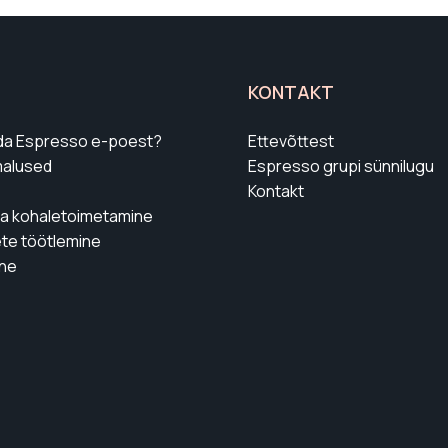
KONTAKT
lida Espresso e-poest?
Ettevõttest
alused
Espresso grupi sünnilugu
Kontakt
ja kohaletoimetamine
te töötlemine
ne