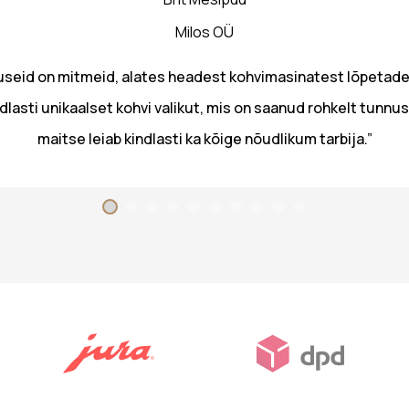
Milos OÜ
useid on mitmeid, alates headest kohvimasinatest lõpetad
lasti unikaalset kohvi valikut, mis on saanud rohkelt tun
maitse leiab kindlasti ka kõige nõudlikum tarbija.”