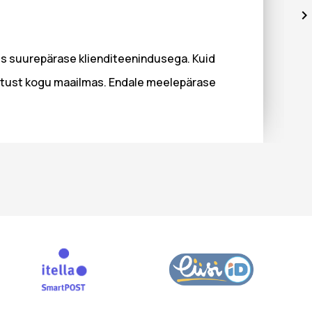
es suurepärase klienditeenindusega. Kuid
nustust kogu maailmas. Endale meelepärase