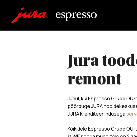
jura toodete garantiihooldus ja -
remont
Juhul, kui Espresso Grupp OÜ-l
pöörduge JURA hooldekeskusess
JURA klienditeenindusega
serv
Kõikidele Espresso Grupp OÜ-st 
ja WE seeria mudelitele on 2 aas