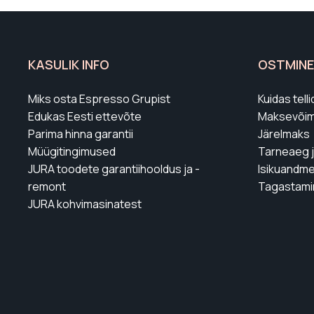
KASULIK INFO
OSTMINE
Miks osta Espresso Grupist
Kuidas tel
Edukas Eesti ettevõte
Maksevõim
Parima hinna garantii
Järelmaks
Müügitingimused
Tarneaeg 
JURA toodete garantiihooldus ja -
Isikuandme
remont
Tagastami
JURA kohvimasinatest