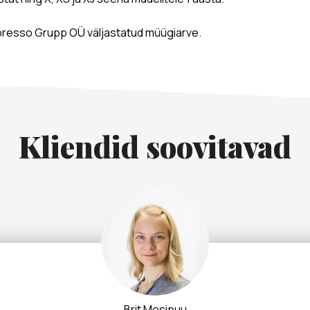
presso Grupp OÜ väljastatud müügiarve.
Kliendid soovitavad
Brit Mesipuu