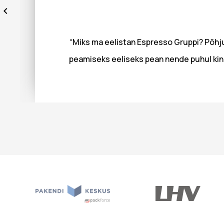
“Miks ma eelistan Espresso Gruppi? Põhj
peamiseks eeliseks pean nende puhul kind