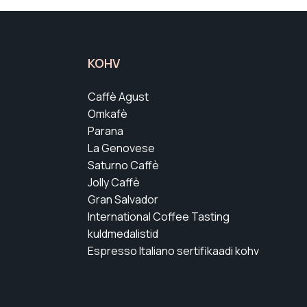
KOHV
Caffè Agust
Omkafè
Parana
La Genovese
Saturno Caffè
Jolly Caffè
Gran Salvador
International Coffee Tasting
kuldmedalistid
Espresso Italiano sertifikaadi kohv