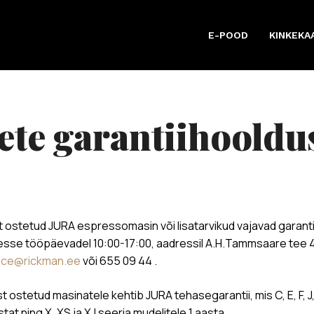
E-POOD
KINKEKA
t ostetud JURA espressomasin või lisatarvikud vajavad garanti
e tööpäevadel 10:00-17:00, aadressil A.H.Tammsaare tee 47,
ice@rickman.ee
või 655 09 44
.
ostetud masinatele kehtib JURA tehasegarantii, mis C, E, F, J, 
tat ning X, XS ja XJ seeria mudelitele 1 aasta.